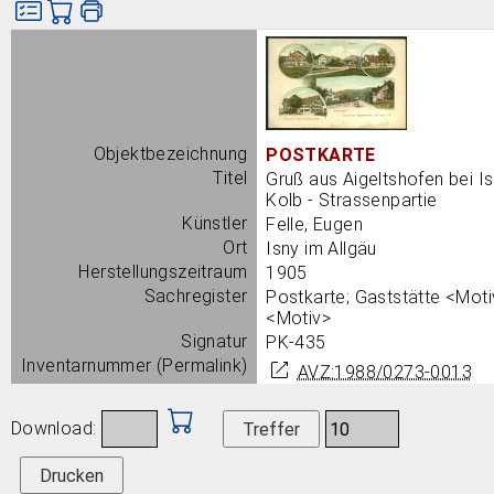
Bild
Objektbezeichnung
POSTKARTE
Titel
Gruß aus Aigeltshofen bei I
Kolb - Strassenpartie
Künstler
Felle, Eugen
Ort
Isny im Allgäu
Herstellungszeitraum
1905
Sachregister
Postkarte; Gaststätte <Moti
<Motiv>
Signatur
PK-435
Inventarnummer (Permalink)
AVZ:1988/0273-0013
Download:
Drucken