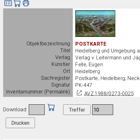
Bild
Objektbezeichnung
POSTKARTE
Titel
Heidelberg und Umgebung a
Verlag
Verlag v. Leitermann und J
Künstler
Felle, Eugen
Ort
Heidelberg
Sachregister
Postkarte; Heidelberg; Nec
Signatur
PK-447
Inventarnummer (Permalink)
AVZ:1988/0273-0025
Download:
Drucken