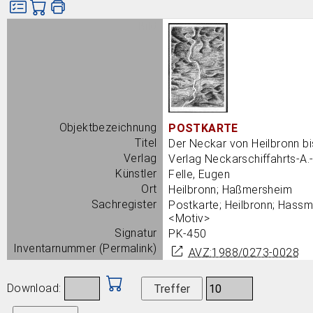
Bild
Objektbezeichnung
POSTKARTE
Titel
Der Neckar von Heilbronn b
Verlag
Verlag Neckarschiffahrts-A.
Künstler
Felle, Eugen
Ort
Heilbronn; Haßmersheim
Sachregister
Postkarte; Heilbronn; Hass
<Motiv>
Signatur
PK-450
Inventarnummer (Permalink)
AVZ:1988/0273-0028
Download: